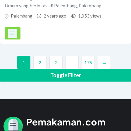
Umum yang berlokasi di Palembang, Palembang…
Palembang
2 years ago
1,053 views
1
2
3
…
175
→
Toggle Filter