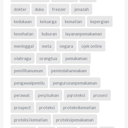
dokter
duka
freezer
jenazah
kedukaan
keluarga
kematian
kepergian
kesehatan
kuburan
layananpemakaman
meninggal
meta
negara
ojek online
olahraga
orangtua
pemakaman
pemilihanumum
pemindahanmakam
pengawalpemilu
pengurusanpemakaman
perawat
perpisahan
pqroteksi
prosesi
prospect
proteksi
proteksikematian
proteksi kematian
proteksipemakaman