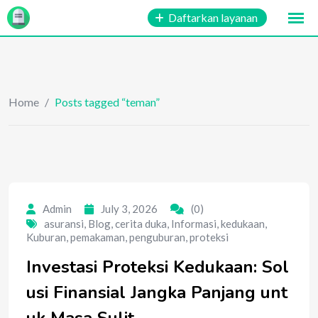
Skip
Daftarkan layanan
to
content
Home
/
Posts tagged “teman”
Admin
July 3, 2026
(0)
asuransi
,
Blog
,
cerita duka
,
Informasi
,
kedukaan
,
Kuburan
,
pemakaman
,
penguburan
,
proteksi
Investasi Proteksi Kedukaan: Sol
usi Finansial Jangka Panjang unt