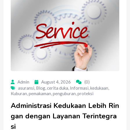
Admin
August 4, 2026
(0)
asuransi
,
Blog
,
cerita duka
,
Informasi
,
kedukaan
,
Kuburan
,
pemakaman
,
penguburan
,
proteksi
Administrasi Kedukaan Lebih Rin
gan dengan Layanan Terintegra
si