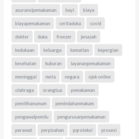
asuransipemakaman
bayi
biaya
biayapemakaman
ceritaduka
covid
dokter
duka
freezer
jenazah
kedukaan
keluarga
kematian
kepergian
kesehatan
kuburan
layananpemakaman
meninggal
meta
negara
ojek online
olahraga
orangtua
pemakaman
pemilihanumum
pemindahanmakam
pengawalpemilu
pengurusanpemakaman
perawat
perpisahan
pqroteksi
prosesi